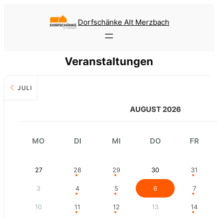
Zum
Inhalt
Dorfschänke Alt Merzbach
springen
Veranstaltungen
JULI
AUGUST 2026
MO
DI
MI
DO
FR
27
28
29
30
31
3
4
5
6
7
10
11
12
13
14