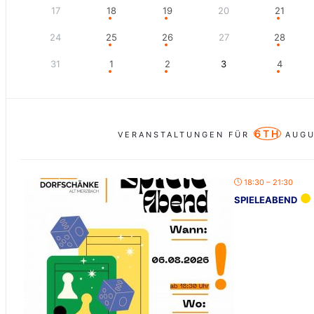
17
18
19
20
21
24
25
26
27
28
31
1
2
3
4
6TH
VERANSTALTUNGEN FÜR
AUGU
18:30 – 21:30
SPIELEABEND