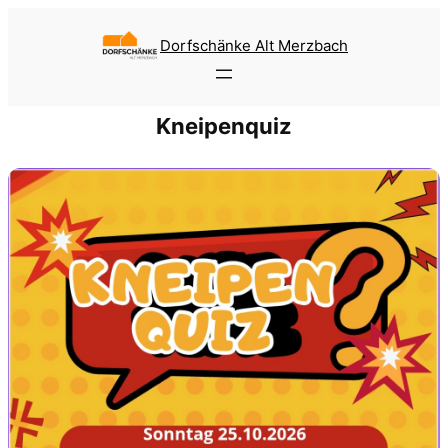
Zum
Inhalt
Dorfschänke Alt Merzbach
springen
Kneipenquiz